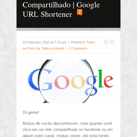
Compartilhado | Google
URL Shortener
2
18 February, 2015 at 7:21 pm • Posted in
Todos
os Posts
by
Talita Lombardi
•
2 Comments
Oi gente!
Muitos de vocês desconhecem, mas quando você
clica em um link compartilhado no facebook ou em
algum outro canal, muitas vezes, ele está sendo