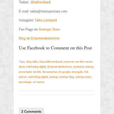
Twitter:
@talilombardi
E-mail:
talita@startupsstars.com
Instagram
Talita Lombardi
Fan Page do
Startups Stars
Blog de Empreendedorismo
Use Facebook to Comment on this Post
Tags:
blog talita
,
blog talita lombardi
,
como ter um link menor
,
dicas marketing digital
,
Empreendedorismo
,
empresa startup
,
encurtador de link
,
ferramentas do google
,
inovação
,
link
menor
,
marketing digital
,
startup
,
startup blog
,
startup stars
,
tecnologia
,
url menor
2 Comments