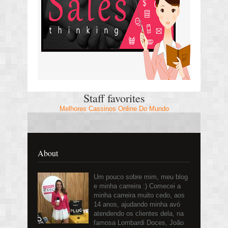
Staff favorites
Melhores Cassinos Online Do Mundo
About
Um pouco sobre mim, meu blog
e minha carreira :) Comecei a
minha carreira muito cedo, aos
14 anos, ajudando minha avó
atendendo os clientes dela, na
famosa Lombardi Doces, João