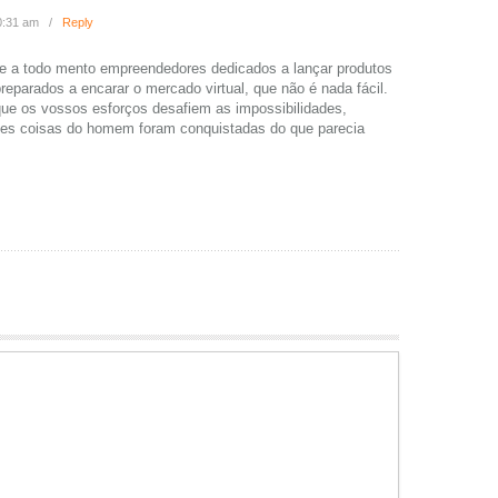
0:31 am
/
Reply
e a todo mento empreendedores dedicados a lançar produtos
reparados a encarar o mercado virtual, que não é nada fácil.
que os vossos esforços desafiem as impossibilidades,
des coisas do homem foram conquistadas do que parecia