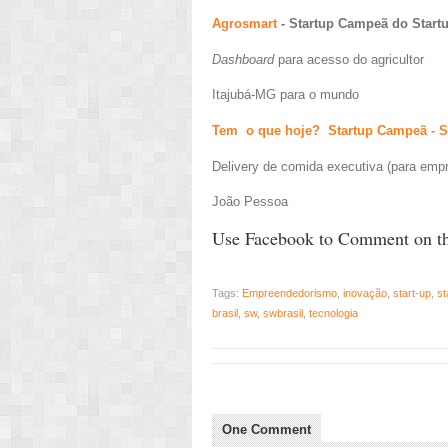
Agrosmart
- Startup Campeã do Start
Dashboard
para acesso do agricultor
Itajubá-MG para o mundo
Tem o que hoje? Startup Campeã - S
Delivery de comida executiva (para emp
João Pessoa
Use Facebook to Comment on th
Tags:
Empreendedorismo
,
inovação
,
start-up
,
st
brasil
,
sw
,
swbrasil
,
tecnologia
One Comment