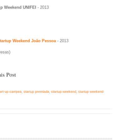
up Weekend UNIFEI
- 2013
tartup Weekend João Pessoa
- 2013
resas)
is Post
art-up campea
,
startup premiada
,
startup weekend
,
startup weekend