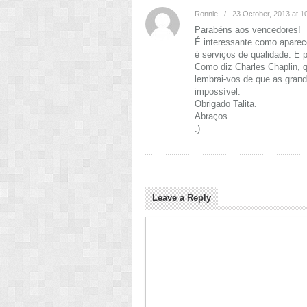
Ronnie
/
23 October, 2013 at 1
Parabéns aos vencedores!
É interessante como aparec
é serviços de qualidade. E p
Como diz Charles Chaplin, 
lembrai-vos de que as gran
impossível.
Obrigado Talita.
Abraços.
:)
Leave a Reply