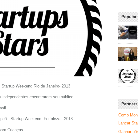
Popular
- Startup Weekend Rio de Janeiro- 2013
s independentes encontrarem seu público
Partners
asil
Como Monta
peã - Startup Weekend Fortaleza - 2013
Lançar Sta
para Crianças
Ganhar bôn