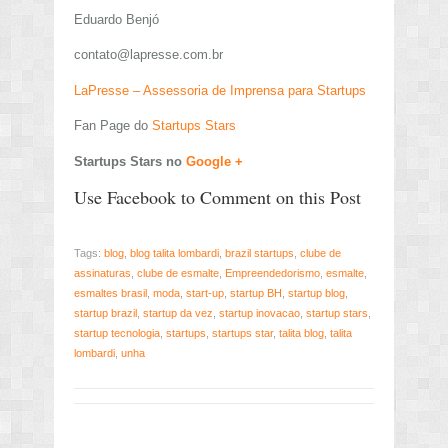
Eduardo Benjó
contato@lapresse.com.br
LaPresse – Assessoria de Imprensa para Startups
Fan Page do
Startups Stars
Startups Stars no
Google +
Use Facebook to Comment on this Post
Tags:
blog
,
blog talita lombardi
,
brazil startups
,
clube de
assinaturas
,
clube de esmalte
,
Empreendedorismo
,
esmalte
,
esmaltes brasil
,
moda
,
start-up
,
startup BH
,
startup blog
,
startup brazil
,
startup da vez
,
startup inovacao
,
startup stars
,
startup tecnologia
,
startups
,
startups star
,
talita blog
,
talita
lombardi
,
unha