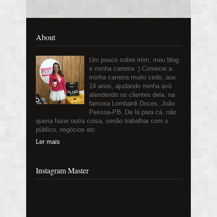
About
Um pouco sobre mim, meu blog
e minha carreira :) Comecei a
minha carreira muito cedo, aos
14 anos, ajudando minha avó
atendendo os clientes dela, na
famosa Lombardi Doces, João
Pessoa-PB. De lá para cá, não
queria fazer outra coisa, senão trabalhar com o
público, negócios etc.
Ler mais
Instagram Master