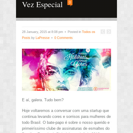
Vez Especial
0
28 January, 2015 at 8:08 pm • Posted in
Todos os
Posts
by
LaPresse
•
0 Comments
E aí, galera. Tudo bem?
Hoje voltaremos a conversar com uma startup que
continua levando cores e sorrisos para mulheres de
todo Brasil. O bate-papo é sobre o nosso querido e
primeiríssimo clube de assinaturas de esmaltes do