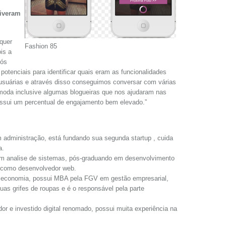
tiveram
quer
Fashion 85
is a
Nós
otenciais para identificar quais eram as funcionalidades
 usuárias e através disso conseguimos conversar com várias
moda inclusive algumas blogueiras que nos ajudaram nas
 possui um percentual de engajamento bem elevado.”
 administração, está fundando sua segunda startup , cuida
a.
m analise de sistemas, pós-graduando em desenvolvimento
a como desenvolvedor web.
 economia, possui MBA pela FGV em gestão empresarial,
as grifes de roupas e é o responsável pela parte
r e investido digital renomado, possui muita experiência na