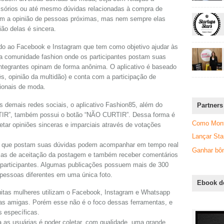
sórios ou até mesmo dúvidas relacionadas à compra de
com a opinião de pessoas próximas, mas nem sempre elas
ão delas é sincera.
ado ao Facebook e Instagram que tem como objetivo ajudar às
 comunidade fashion onde os participantes postam suas
ntegrantes opinam de forma anônima. O aplicativo é baseado
s, opinião da multidão) e conta com a participação de
ssionais de moda.
s demais redes sociais, o aplicativo Fashion85, além do
Partners
TIR”, também possui o botão “NÃO CURTIR”. Dessa forma é
Como Monta
etar opiniões sinceras e imparciais através de votações
Lançar Sta
s que postam suas dúvidas podem acompanhar em tempo real
Ganhar bôn
icas de aceitação da postagem e também receber comentários
participantes. Algumas publicações possuem mais de 300
 pessoas diferentes em uma única foto.
Ebook d
muitas mulheres utilizam o Facebook, Instagram e Whatsapp
as amigas. Porém esse não é o foco dessas ferramentas, e
s específicas.
 as usuárias é poder coletar, com qualidade, uma grande