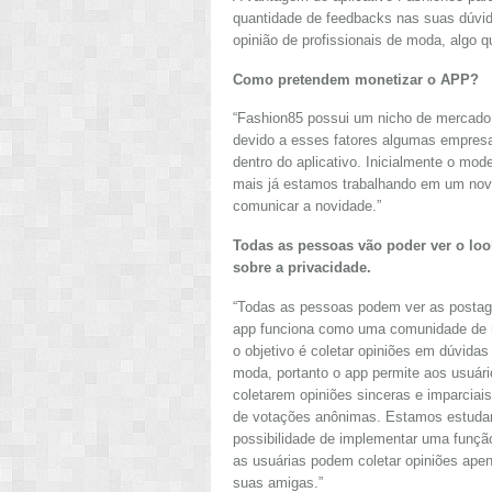
quantidade de feedbacks nas suas dúvida
opinião de profissionais de moda, algo qu
Como pretendem monetizar o APP?
“Fashion85 possui um nicho de mercado 
devido a esses fatores algumas empresa
dentro do aplicativo. Inicialmente o mo
mais já estamos trabalhando em um nov
comunicar a novidade.”
Todas as pessoas vão poder ver o lo
sobre a privacidade.
“Todas as pessoas podem ver as postag
app funciona como uma comunidade de
o objetivo é coletar opiniões em dúvidas
moda, portanto o app permite aos usuári
coletarem opiniões sinceras e imparciais
de votações anônimas. Estamos estuda
possibilidade de implementar uma funçã
as usuárias podem coletar opiniões ape
suas amigas.”