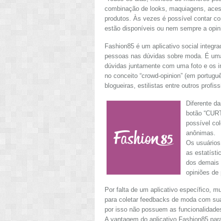
combinação de looks, maquiagens, aces
produtos. Às vezes é possível contar 
estão disponíveis ou nem sempre a opini
Fashion85 é um aplicativo social integr
pessoas nas dúvidas sobre moda. É uma
dúvidas juntamente com uma foto e os i
no conceito “crowd-opinion” (em portuguê
blogueiras, estilistas entre outros profi
Diferente da
botão “CUR
possível col
anônimas.
Os usuário
as estatíst
dos demais 
opiniões de
Por falta de um aplicativo específico, 
para coletar feedbacks de moda com su
por isso não possuem as funcionalidade
A vantagem do aplicativo Fashion85 para