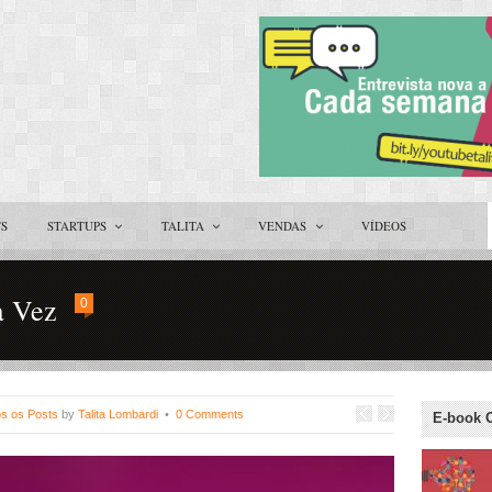
TS
STARTUPS
TALITA
VENDAS
VÍDEOS
a Vez
0
s os Posts
by
Talita Lombardi
•
0 Comments
E-book 