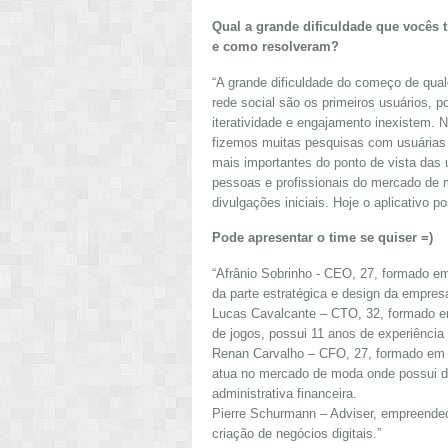
Qual a grande dificuldade que vocês 
e como resolveram?
“A grande dificuldade do começo de qual
rede social são os primeiros usuários, po
iteratividade e engajamento inexistem. 
fizemos muitas pesquisas com usuárias p
mais importantes do ponto de vista das
pessoas e profissionais do mercado de 
divulgações iniciais. Hoje o aplicativo
Pode apresentar o time se quiser =)
“Afrânio Sobrinho - CEO, 27, formado em
da parte estratégica e design da empres
Lucas Cavalcante – CTO, 32, formado e
de jogos, possui 11 anos de experiênci
Renan Carvalho – CFO, 27, formado em
atua no mercado de moda onde possui du
administrativa financeira.
Pierre Schurmann – Adviser, empreendedo
criação de negócios digitais.”