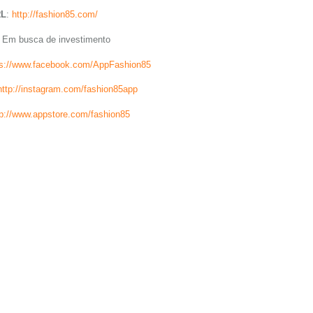
RL
:
http://fashion85.com/
: Em busca de investimento
ps://www.facebook.com/AppFashion85
http://instagram.com/fashion85app
tp://www.appstore.com/fashion85