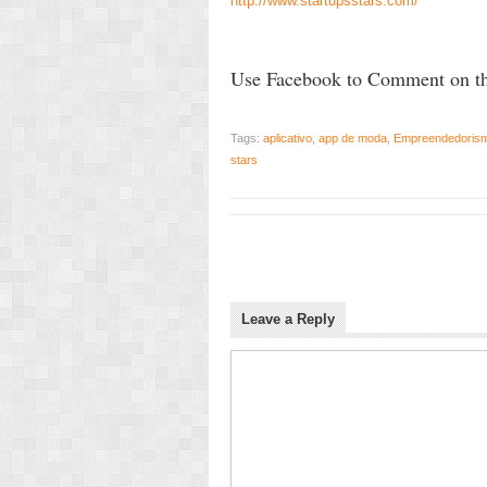
http://www.startupsstars.com/
Use Facebook to Comment on th
Tags:
aplicativo
,
app de moda
,
Empreendedoris
stars
Leave a Reply