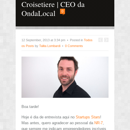
Croisetiere | CEO da
OndaLocal
0
12 September, 2013 at 3:34 pm • Posted in
Todos
os Posts
by
Talita Lombardi
•
0 Comments
Boa tarde!
Hoje é dia de entrevista aqui no
Startups Stars
!
Mas antes, quero agradecer ao pessoal da
NR-7
,
que sempre me indicam empreendedores incríveis