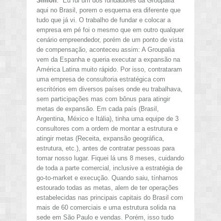
Simon
: “Eu fui um dos fundadores da Groupalia
aqui no Brasil, porem o esquema era diferente que
tudo que já vi. O trabalho de fundar e colocar a
empresa em pé foi o mesmo que em outro qualquer
cenário empreendedor, porém de um ponto de vista
de compensação, aconteceu assim: A Groupalia
vem da Espanha e queria executar a expansão na
América Latina muito rápido. Por isso, contrataram
uma empresa de consultoria estratégica com
escritórios em diversos países onde eu trabalhava,
sem participações mas com bônus para atingir
metas de expansão. Em cada país (Brasil,
Argentina, México e Itália), tinha uma equipe de 3
consultores com a ordem de montar a estrutura e
atingir metas (Receita, expansão geográfica,
estrutura, etc.), antes de contratar pessoas para
tomar nosso lugar. Fiquei lá uns 8 meses, cuidando
de toda a parte comercial, inclusive a estratégia de
go-to-market e execução. Quando saiu, tínhamos
estourado todas as metas, alem de ter operações
estabelecidas nas principais capitais do Brasil com
mais de 60 comerciais e uma estrutura solida na
sede em São Paulo e vendas. Porém, isso tudo