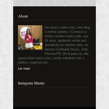
About
Um pouco sobre mim, meu blog
e minha carreira :) Comecei a
minha carreira muito cedo, aos
14 anos, ajudando minha avó
atendendo os clientes dela, na
famosa Lombardi Doces, João
Pessoa-PB. De lá para cá, não
queria fazer outra coisa, senão trabalhar com o
público, negócios etc.
Ler mais
Instagram Master