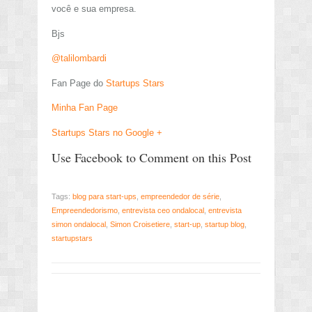
você e sua empresa.
Bjs
@talilombardi
Fan Page do
Startups Stars
Minha Fan Page
Startups Stars no Google +
Use Facebook to Comment on this Post
Tags:
blog para start-ups
,
empreendedor de série
,
Empreendedorismo
,
entrevista ceo ondalocal
,
entrevista
simon ondalocal
,
Simon Croisetiere
,
start-up
,
startup blog
,
startupstars